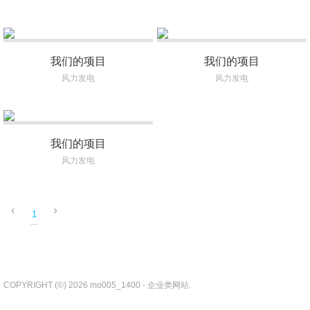
我们的项目
我们的项目
风力发电
风力发电
我们的项目
风力发电
1
COPYRIGHT (©) 2026 mo005_1400 - 企业类网站.