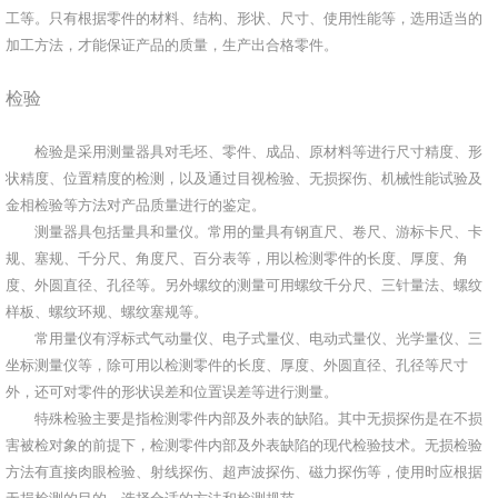
工等。只有根据零件的材料、结构、形状、尺寸、使用性能等，选用适当的
加工方法，才能保证产品的质量，生产出合格零件。
检验
检验是采用测量器具对毛坯、零件、成品、原材料等进行尺寸精度、形
状精度、位置精度的检测，以及通过目视检验、无损探伤、机械性能试验及
金相检验等方法对产品质量进行的鉴定。
测量器具包括量具和量仪。常用的量具有钢直尺、卷尺、游标卡尺、卡
规、塞规、千分尺、角度尺、百分表等，用以检测零件的长度、厚度、角
度、外圆直径、孔径等。另外螺纹的测量可用螺纹千分尺、三针量法、螺纹
样板、螺纹环规、螺纹塞规等。
常用量仪有浮标式气动量仪、电子式量仪、电动式量仪、光学量仪、三
坐标测量仪等，除可用以检测零件的长度、厚度、外圆直径、孔径等尺寸
外，还可对零件的形状误差和位置误差等进行测量。
特殊检验主要是指检测零件内部及外表的缺陷。其中无损探伤是在不损
害被检对象的前提下，检测零件内部及外表缺陷的现代检验技术。无损检验
方法有直接肉眼检验、射线探伤、超声波探伤、磁力探伤等，使用时应根据